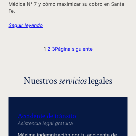
Médica N° 7 y cómo maximizar su cobro en Santa
Fe.
Seguir leyendo
1
2
3
Página siguiente
Nuestros
servicios
legales
Accidente de tránsito
Asistencia legal gratuita
Máxima indemnización por tu accidente de